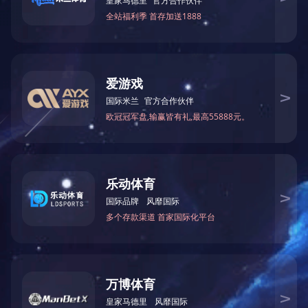
高压安全阀
的整定值是一般需要通过换算才
能得到结果，不同的工况，其整定值也是不一样
的。
一般来说，高压安全阀的整定值是工作压力的
1.1或1.95倍，因此我们在算其整定值的时候，需
要先确定容器的工作压力，知道了容器工作压力
后再乘以1.1或者1.95就能得到高压安全阀的整定
值了。
高压安全阀是主要用于锅炉、压力容器和管道
上的阀门，其相较于其他阀门产品来说是不一样
的，因为其不仅起到开关的作用，还能起到保护
设备的安全的作用。