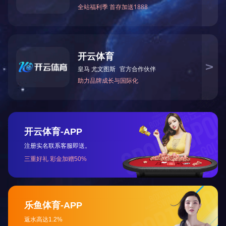
柱塞阀小孔可以堵上吗？
上一篇新闻：
旋球阀如何解决卡死、内漏问
下一篇新闻：
题？
网站导航
华体
会hua
关于宇特
生产
华体会网
龙湾
页版
销售部一
华体会网
85981
页版-华体
传真： 0