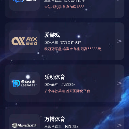
国)
旋球阀
闸阀系列
截止阀系列
电动截
止阀
气动截
止阀
角式截
J941电动截止
止阀
柱塞截
阀
止阀
液化气