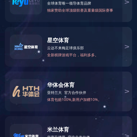
i(中国)
huatihui(中国)
电动截止阀
华体会网
蝶阀系列
页版-华体
华体会网页版
华体会网
当前位置：
>>
安全阀系列
会
页版-华体会huatihui(中国)
截止阀系列
>>
柱塞阀系列
huatihui(中
电动截止阀
>>
球阀系列