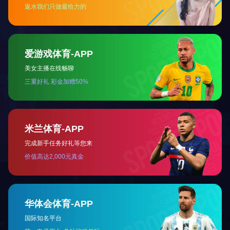
过滤器
水力控制阀
其他阀门
网站导航
华体
会hua
关于宇特
生产
华体会网
龙湾
页版
销售部一
华体会网