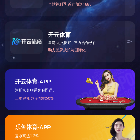
阀
其他蝶
阀
安全阀系列
柱塞阀系列
球阀系列
D373对夹式
D671X-16气
D941W电动
旋球阀
蝶阀
动软密封蝶
工业蝶阀
闸阀系列
阀
截止阀系列
止回阀系列