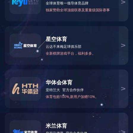
i(中国)
huatihui(中国)
对夹式蝶阀
华体会网
蝶阀系列
页版-华体
华体会网页版
华体会网
当前位置：
>>
电动法
会
页版-华体会huatihui(中国)
蝶阀系列
>>
>>
兰蝶阀
气动法
huatihui(中
对夹式蝶阀
兰蝶阀
高温蝶