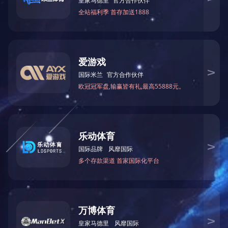
国)
阀
高压蝶
阀
硬密封
蝶阀
对焊蝶
阀
偏心蝶
阀
对夹式
蝶阀
高性能
D373H对夹
D971X对夹
D73H手柄对
蝶阀
不锈钢
式硬密封蝶
式电动软密
夹蝶阀
蝶阀
双向蝶
阀
封蝶阀