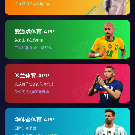
A48Y带扳手
波纹管平衡
安全溢流阀
弹簧全启闭
式安全阀
式安全阀
华体会网页版
前一页
3
···
4
5
6
7
···
后一页
尾页